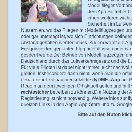
Modellflieger Verban
dem App-Betreiber
einen weiteren wichti
Sicherheit im Luftver
Nutzern an, wo das Fliegen mit Modellflugzeugen un
oder gar untersagt ist, wo sich Einrichtungen befind
Abstand gehalten werden muss. Zudem warnt die App
Ereignisse den geplanten Flug beeinflussen oder wo d
gesperrt wurde.Der Betrieb von Modellflugzeugen und 
Deutschland durch das Luftverkehrsgesetz und die Lu
Für viele Piloten ist dabei nicht immer leicht nachvo
greifen. Insbesondere dann nicht, wenn man die örtl
genau kennt. Genau hier setzt die
flyDMF--App
an. P
Regeln an dem jeweiligen Ort aktuell gelten und hilft 
rechtssicher
betreiben zu können.
Die Nutzung der A
Registrierung ist nicht notwendig. Weitere Infos zur
direkten Links in den Apple-App-Store und zu Google 
Bitte auf den Buton klic