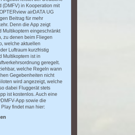
d (DMFV) in Kooperation mit
 COPTERview airDATA UG
gen Beitrag für mehr
kehr. Denn die App zeigt
d Multikoptern eingeschränkt
en, zu denen beim Fliegen
, welche aktuellen
er Luftraum kurzfristig
Multikoptern ist in
ftverkehrsordnung geregelt.
llziehbar, welche Regeln wann
ichen Gegebenheiten nicht
iloten wird angezeigt, welche
so dabei Fluggerät stets
pp ist kostenlos. Auch eine
 flyDMFV-App sowie die
Play findet man hier:
ken