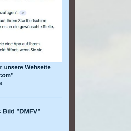
ür unsere Webseite
.com"
e
's Bild "DMFV"